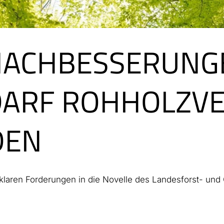
NACHBESSERUNG
DARF ROHHOLZV
DEN
 klaren Forderungen in die Novelle des Landesforst- u