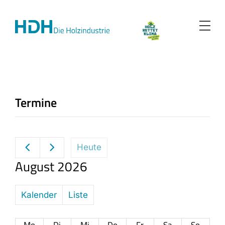
Zum
Inhalt
springen
Termine
Heute
August 2026
Kalender
Liste
Mo
Di
Mi
Do
Fr
Sa
So