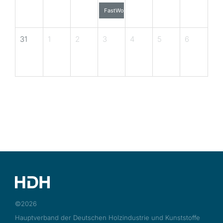
FastWood Onlineseminar – Folge 20 „Aufstock
31
1
2
3
4
5
6
©2026
Hauptverband der Deutschen Holzindustrie und Kunststoffe