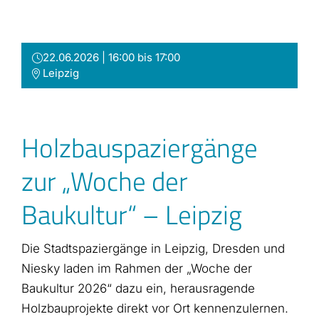
Zum
Inhalt
springen
22.06.2026 | 16:00 bis 17:00
Leipzig
Holzbauspaziergänge
zur „Woche der
Baukultur“ – Leipzig
D
ie Stadtspaziergänge in Leipzig, Dresden und
Niesky laden im Rahmen der „Woche der
Baukultur 2026“ dazu ein, herausragende
Holzbauprojekte direkt vor Ort kennenzulernen.