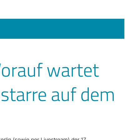
orauf wartet
starre auf dem
rlin (sowie per Livestream) der 17.