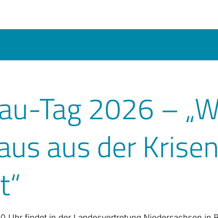
u-Tag 2026 – „W
us aus der Krisen
t“
 Uhr findet in der Landesvertretung Niedersachsen in Be