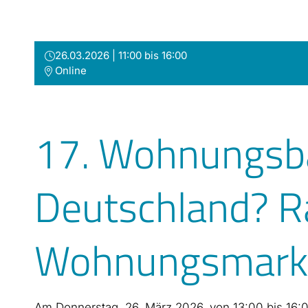
Zum
Inhalt
springen
26.03.2026 | 11:00 bis 16:00
Online
17. Wohnungsba
Deutschland? Ra
Wohnungsmark
Am Donnerstag, 26. März 2026, von 13:00 bis 16:00