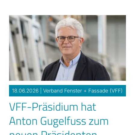
Zum
Inhalt
springen
18.06.2026 |
Verband Fenster + Fassade (VFF)
VFF-Präsidium hat
Anton Gugelfuss zum
neuen Präsidenten