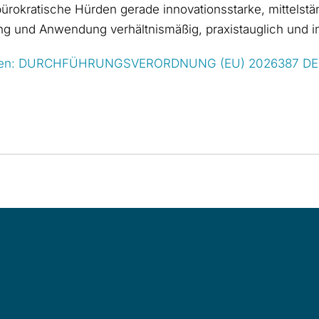
 bürokratische Hürden gerade innovationsstarke, mittels
g und Anwendung verhältnismäßig, praxistauglich und in
nterladen: DURCHFÜHRUNGSVERORDNUNG (EU) 2026387 D