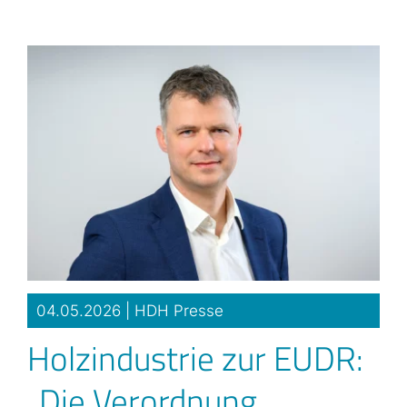
Zum
Inhalt
springen
04.05.2026 |
HDH Presse
Holzindustrie zur EUDR:
„Die Verordnung